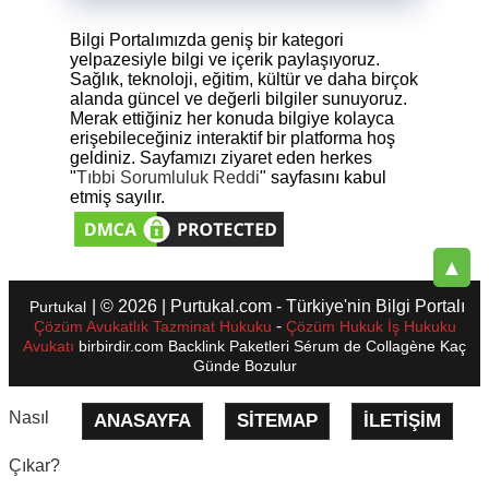
Bilgi Portalımızda geniş bir kategori
yelpazesiyle bilgi ve içerik paylaşıyoruz.
Sağlık, teknoloji, eğitim, kültür ve daha birçok
alanda güncel ve değerli bilgiler sunuyoruz.
Merak ettiğiniz her konuda bilgiye kolayca
erişebileceğiniz interaktif bir platforma hoş
geldiniz. Sayfamızı ziyaret eden herkes
"
Tıbbi Sorumluluk Reddi
" sayfasını kabul
etmiş sayılır.
▲
| © 2026 | Purtukal.com - Türkiye'nin Bilgi Portalı
Purtukal
-
Çözüm Avukatlık Tazminat Hukuku
Çözüm Hukuk İş Hukuku
Avukatı
birbirdir.com
Backlink Paketleri
Sérum de Collagène
Kaç
Günde Bozulur
Nasıl
ANASAYFA
SITEMAP
İLETIŞIM
Çıkar?