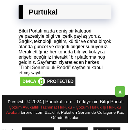
Purtukal
Bilgi Portalımızda geniş bir kategori
yelpazesiyle bilgi ve içerik paylaşıyoruz.
Sağlık, teknoloji, eğitim, kültür ve daha birçok
alanda güncel ve değerli bilgiler sunuyoruz.
Merak ettiğiniz her konuda bilgiye kolayca
erişebileceğiniz interaktif bir platforma hoş
geldiniz. Sayfamızı ziyaret eden herkes
"
Tıbbi Sorumluluk Reddi
" sayfasını kabul
etmiş sayılır.
▲
| © 2024 | Purtukal.com - Türkiye'nin Bilgi Portalı
Purtukal
-
Çözüm Avukatlık Tazminat Hukuku
Çözüm Hukuk İş Hukuku
Avukatı
birbirdir.com
Backlink Paketleri
Sérum de Collagène
Kaç
Günde Bozulur