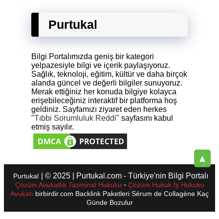
Purtukal
Bilgi Portalımızda geniş bir kategori
yelpazesiyle bilgi ve içerik paylaşıyoruz.
Sağlık, teknoloji, eğitim, kültür ve daha birçok
alanda güncel ve değerli bilgiler sunuyoruz.
Merak ettiğiniz her konuda bilgiye kolayca
erişebileceğiniz interaktif bir platforma hoş
geldiniz. Sayfamızı ziyaret eden herkes
"
Tıbbi Sorumluluk Reddi
" sayfasını kabul
etmiş sayılır.
▲
| © 2025 | Purtukal.com - Türkiye'nin Bilgi Portalı
Purtukal
-
Çözüm Avukatlık Tazminat Hukuku
Çözüm Hukuk İş Hukuku
Avukatı
birbirdir.com
Backlink Paketleri
Sérum de Collagène
Kaç
Günde Bozulur