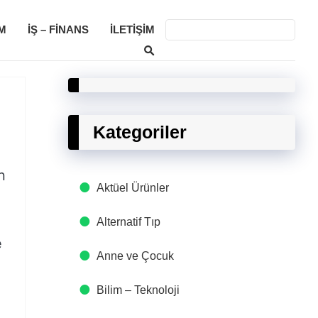
M
İŞ – FINANS
İLETIŞIM
Kategoriler
n
Aktüel Ürünler
Alternatif Tıp
e
Anne ve Çocuk
Bilim – Teknoloji