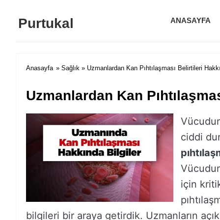
Purtukal
ANASAYFA
Anasayfa
»
Sağlık
» Uzmanlardan Kan Pıhtılaşması Belirtileri Hakkı
Uzmanlardan Kan Pıhtılaşması 
Vücudunu
ciddi du
pıhtılaşm
Vücudun
için kri
pıhtılaş
bilgileri bir araya getirdik. Uzmanların açı