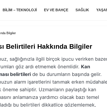
BILIM – TEKNOLOJI
EV VE BAHÇE
SAĞLIK
YAŞA
nda Bilgiler
Belirtileri Hakkında Bilgiler
z, sağlığınızla ilgili birçok ipucu verirken baze
rumları göz ardı etmemek önemlidir.
Kan
ası belirtileri
de bu durumların başında gelir.
uzun alarm işaretlerini tanımak erken müdahal
tik öneme sahiptir. Uzmanların paylaştığı kan
masını anlamanıza yardımcı olacak bazı temel
kladığı bu belirtileri dikkatlice gözlemlemek,