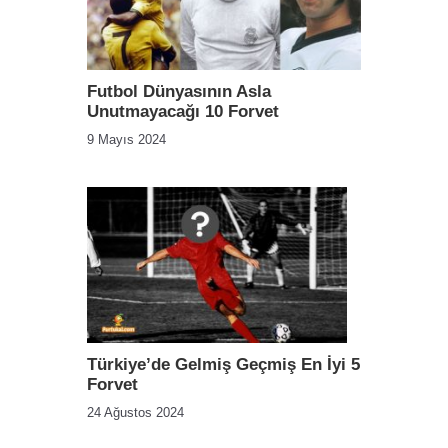
Futbol Dünyasının Asla
Unutmayacağı 10 Forvet
9 Mayıs 2024
Türkiye’de Gelmiş Geçmiş En İyi 5
Forvet
24 Ağustos 2024