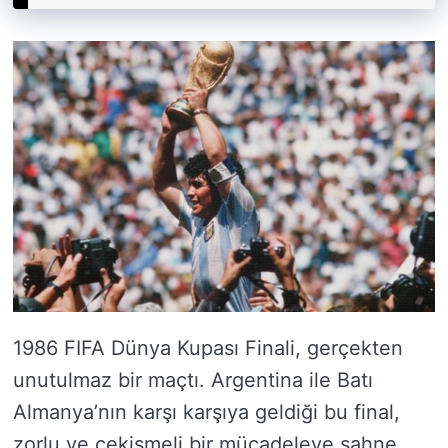
1986 FIFA Dünya Kupası Finali, gerçekten
unutulmaz bir maçtı. Argentina ile Batı
Almanya’nın karşı karşıya geldiği bu final,
zorlu ve çekişmeli bir mücadeleye sahne