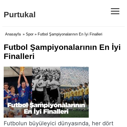
≡
Purtukal
Anasayfa
»
Spor
» Futbol Şampiyonalarının En İyi Finalleri
Futbol Şampiyonalarının En İyi
Finalleri
Futbolun büyüleyici dünyasında, her dört