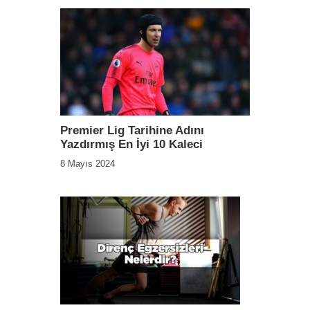
Premier Lig Tarihine Adını
Yazdırmış En İyi 10 Kaleci
8 Mayıs 2024