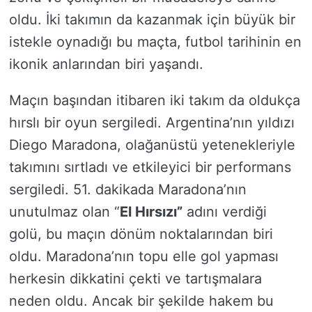
oldu. İki takımın da kazanmak için büyük bir
istekle oynadığı bu maçta, futbol tarihinin en
ikonik anlarından biri yaşandı.
Maçın başından itibaren iki takım da oldukça
hırslı bir oyun sergiledi. Argentina’nın yıldızı
Diego Maradona, olağanüstü yetenekleriyle
takımını sırtladı ve etkileyici bir performans
sergiledi. 51. dakikada Maradona’nın
unutulmaz olan “
El Hırsızı”
adını verdiği
golü, bu maçın dönüm noktalarından biri
oldu. Maradona’nın topu elle gol yapması
herkesin dikkatini çekti ve tartışmalara
neden oldu. Ancak bir şekilde hakem bu