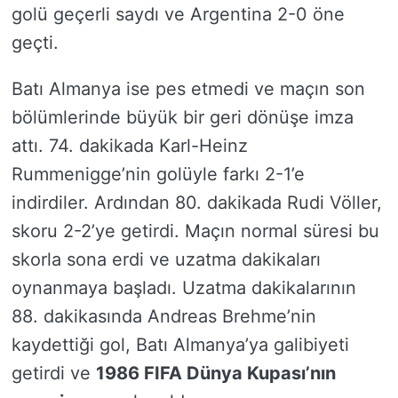
golü geçerli saydı ve Argentina 2-0 öne
geçti.
Batı Almanya ise pes etmedi ve maçın son
bölümlerinde büyük bir geri dönüşe imza
attı. 74. dakikada Karl-Heinz
Rummenigge’nin golüyle farkı 2-1’e
indirdiler. Ardından 80. dakikada Rudi Völler,
skoru 2-2’ye getirdi. Maçın normal süresi bu
skorla sona erdi ve uzatma dakikaları
oynanmaya başladı. Uzatma dakikalarının
88. dakikasında Andreas Brehme’nin
kaydettiği gol, Batı Almanya’ya galibiyeti
getirdi ve
1986 FIFA Dünya Kupası’nın