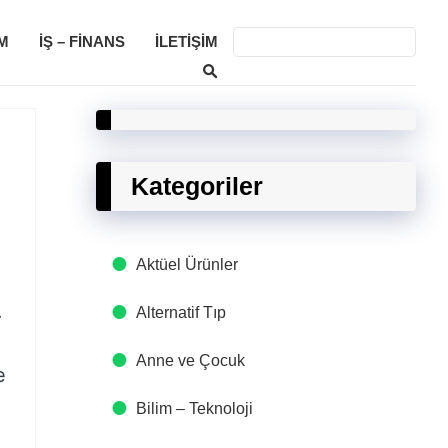
M
İŞ – FINANS
İLETIŞIM
Kategoriler
Aktüel Ürünler
.
Alternatif Tıp
Anne ve Çocuk
e
Bilim – Teknoloji