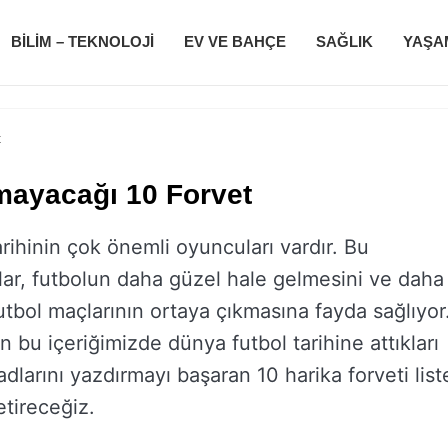
BILIM – TEKNOLOJI
EV VE BAHÇE
SAĞLIK
YAŞA
t
mayacağı 10 Forvet
arihinin çok önemli oyuncuları vardır. Bu
lar, futbolun daha güzel hale gelmesini ve daha
 futbol maçlarının ortaya çıkmasına fayda sağlıyor
in bu içeriğimizde dünya futbol tarihine attıkları
 adlarını yazdırmayı başaran 10 harika forveti list
etireceğiz.