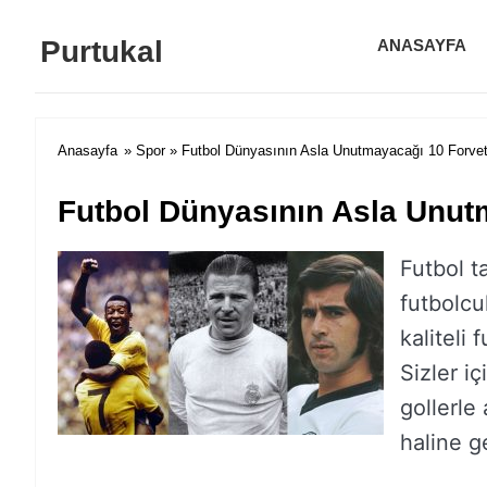
Purtukal
ANASAYFA
Anasayfa
»
Spor
» Futbol Dünyasının Asla Unutmayacağı 10 Forve
Futbol Dünyasının Asla Unut
Futbol t
futbolcu
kaliteli
Sizler iç
gollerle
haline g