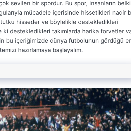
ok sevilen bir spordur. Bu spor, insanların belki
ularıyla mücadele içerisinde hissetikleri nadir b
r tutku hisseder ve böylelikle destekledikleri
e ki destekledikleri takımlarda harika forvetler v
 için bu içeriğimizde dünya futbolunun gördüğü e
stemizi hazırlamaya başlayalım.