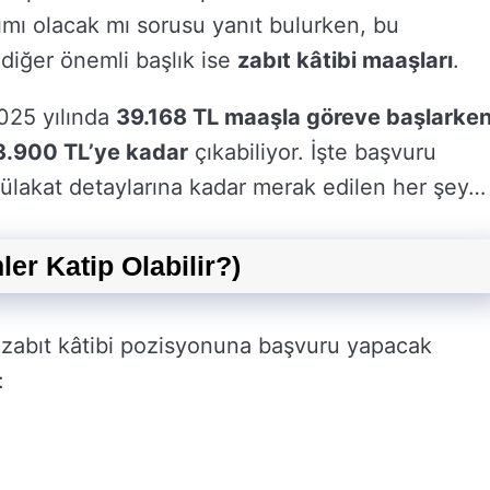
lımı olacak mı sorusu yanıt bulurken, bu
diğer önemli başlık ise
zabıt kâtibi maaşları
.
2025 yılında
39.168 TL maaşla göreve başlarke
3.900 TL’ye kadar
çıkabiliyor. İşte başvuru
mülakat detaylarına kadar merak edilen her şey…
er Katip Olabilir?)
i zabıt kâtibi pozisyonuna başvuru yapacak
: