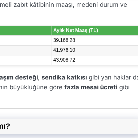
meli zabıt kâtibinin maaşı, medeni durum ve
Aylık Net Maaş (TL)
39.168,28
41.976,10
43.908,72
laşım desteği
,
sendika katkısı
gibi yan haklar d
yenin büyüklüğüne göre
fazla mesai ücreti
gibi
mı?