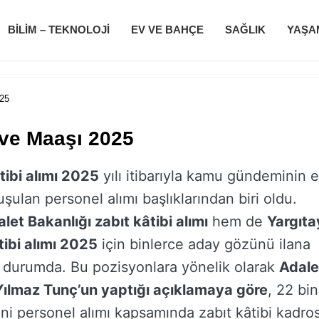
BILIM – TEKNOLOJI
EV VE BAHÇE
SAĞLIK
YAŞA
025
 ve Maaşı 2025
tibi alımı 2025
yılı itibarıyla kamu gündeminin 
şulan personel alımı başlıklarından biri oldu.
let Bakanlığı zabıt kâtibi alımı
hem de
Yargıta
tibi alımı 2025
için binlerce aday gözünü ilana
 durumda. Bu pozisyonlara yönelik olarak
Adale
Yılmaz Tunç’un yaptığı açıklamaya göre
, 22 bin
yeni personel alımı kapsamında zabıt kâtibi kadro