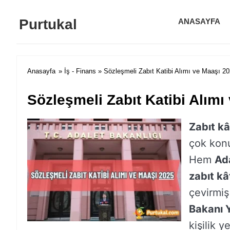
Purtukal
ANASAYFA
Anasayfa
»
İş - Finans
» Sözleşmeli Zabıt Katibi Alımı ve Maaşı 2
Sözleşmeli Zabıt Katibi Alımı
Zabıt kâ
çok konu
Hem
Ada
zabıt kâ
çevirmiş
Bakanı 
kişilik 