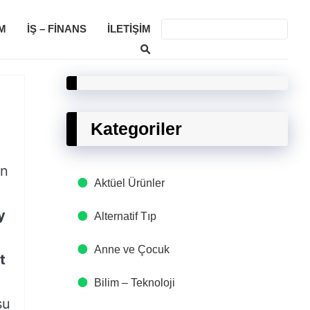
M
İŞ – FINANS
İLETIŞIM
Kategoriler
en
Aktüel Ürünler
y
Alternatif Tıp
Anne ve Çocuk
t
Bilim – Teknoloji
su