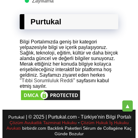
Zayıflama
Purtukal
Bilgi Portalımızda geniş bir kategori
yelpazesiyle bilgi ve içerik paylaşıyoruz.
Sağlık, teknoloji, eğitim, kültür ve daha birçok
alanda güncel ve değerli bilgiler sunuyoruz.
Merak ettiğiniz her konuda bilgiye kolayca
erişebileceğiniz interaktif bir platforma hoş
geldiniz. Sayfamızı ziyaret eden herkes
"
Tıbbi Sorumluluk Reddi
" sayfasını kabul
etmiş sayılır.
▲
| © 2025 | Purtukal.com - Türkiye'nin Bilgi Portalı
Purtukal
-
Çözüm Avukatlık Tazminat Hukuku
Çözüm Hukuk İş Hukuku
Avukatı
birbirdir.com
Backlink Paketleri
Sérum de Collagène
Kaç
Günde Bozulur