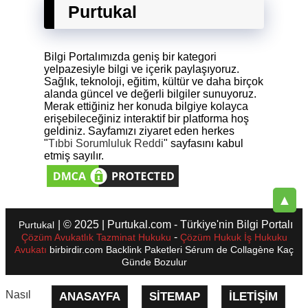
Purtukal
Bilgi Portalımızda geniş bir kategori
yelpazesiyle bilgi ve içerik paylaşıyoruz.
Sağlık, teknoloji, eğitim, kültür ve daha birçok
alanda güncel ve değerli bilgiler sunuyoruz.
Merak ettiğiniz her konuda bilgiye kolayca
erişebileceğiniz interaktif bir platforma hoş
geldiniz. Sayfamızı ziyaret eden herkes
"
Tıbbi Sorumluluk Reddi
" sayfasını kabul
etmiş sayılır.
▲
| © 2025 | Purtukal.com - Türkiye'nin Bilgi Portalı
Purtukal
-
Çözüm Avukatlık Tazminat Hukuku
Çözüm Hukuk İş Hukuku
Avukatı
birbirdir.com
Backlink Paketleri
Sérum de Collagène
Kaç
Günde Bozulur
Nasıl
ANASAYFA
SITEMAP
İLETIŞIM