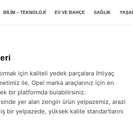
BILIM – TEKNOLOJI
EV VE BAHÇE
SAĞLIK
YAŞA
eri
ırmak için kaliteli yedek parçalara ihtiyaç
imiz ile, Opel marka araçlarınız için en
ek bir platformda bulabilirsiniz.
inde yer alan zengin ürün yelpazemiz, arazi
ş bir yelpazede, yüksek kalite standartlarını