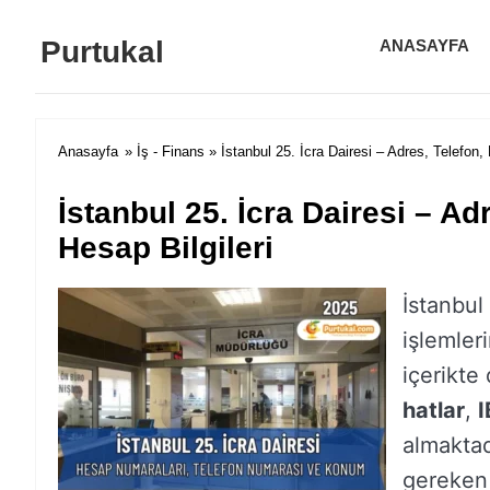
Purtukal
ANASAYFA
Anasayfa
»
İş - Finans
» İstanbul 25. İcra Dairesi – Adres, Telefon
İstanbul 25. İcra Dairesi – A
Hesap Bilgileri
İstanbul 
işlemler
içerikte
hatlar
,
almaktad
gereken 