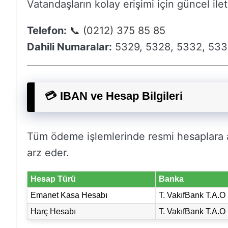
Vatandaşların kolay erişimi için güncel ileti
Telefon:
📞 (0212) 375 85 85
Dahili Numaralar:
5329, 5328, 5332, 53
💳 IBAN ve Hesap Bilgileri
Tüm ödeme işlemlerinde resmi hesaplara a
arz eder.
Hesap Türü
Banka
Emanet Kasa Hesabı
T. VakıfBank T.A.O
Harç Hesabı
T. VakıfBank T.A.O