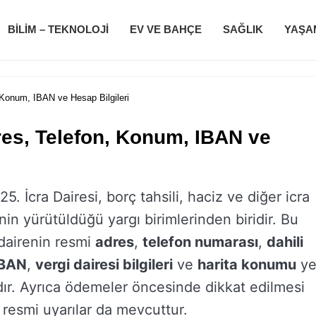
BILIM – TEKNOLOJI
EV VE BAHÇE
SAĞLIK
YAŞA
, Konum, IBAN ve Hesap Bilgileri
dres, Telefon, Konum, IBAN ve
25. İcra Dairesi, borç tahsili, haciz ve diğer icra
inin yürütüldüğü yargı birimlerinden biridir. Bu
 dairenin resmi
adres
,
telefon numarası
,
dahili
IBAN
,
vergi dairesi bilgileri
ve
harita konumu
ye
ır. Ayrıca ödemeler öncesinde dikkat edilmesi
resmi uyarılar da mevcuttur.