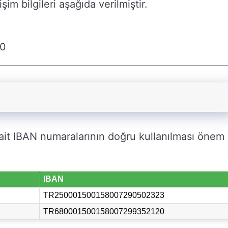
şim bilgileri aşağıda verilmiştir.
30
it IBAN numaralarının doğru kullanılması önem
IBAN
TR250001500158007290502323
TR680001500158007299352120