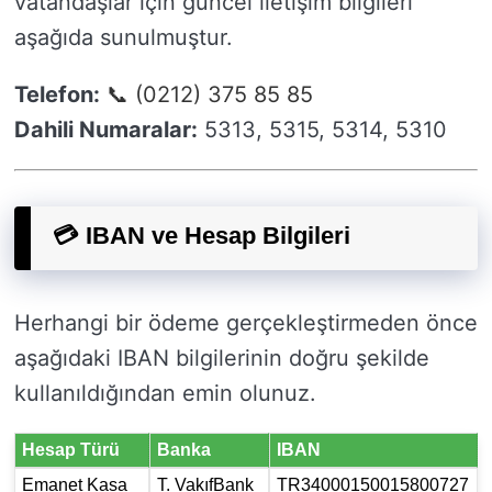
vatandaşlar için güncel iletişim bilgileri
aşağıda sunulmuştur.
Telefon:
📞 (0212) 375 85 85
Dahili Numaralar:
5313, 5315, 5314, 5310
💳 IBAN ve Hesap Bilgileri
Herhangi bir ödeme gerçekleştirmeden önce
aşağıdaki IBAN bilgilerinin doğru şekilde
kullanıldığından emin olunuz.
Hesap Türü
Banka
IBAN
Emanet Kasa
T. VakıfBank
TR34000150015800727