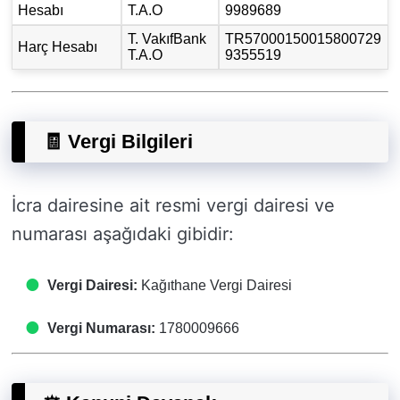
Hesabı
T.A.O
9989689
T. VakıfBank
TR57000150015800729
Harç Hesabı
T.A.O
9355519
🧾 Vergi Bilgileri
İcra dairesine ait resmi vergi dairesi ve
numarası aşağıdaki gibidir:
Vergi Dairesi:
Kağıthane Vergi Dairesi
Vergi Numarası:
1780009666