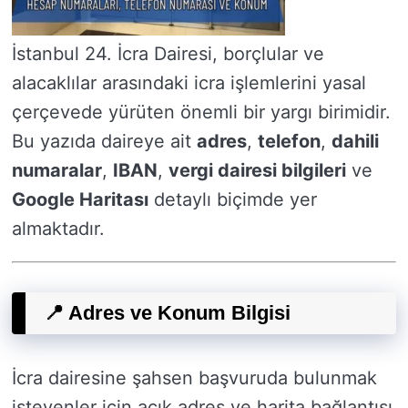
İstanbul 24. İcra Dairesi, borçlular ve
alacaklılar arasındaki icra işlemlerini yasal
çerçevede yürüten önemli bir yargı birimidir.
Bu yazıda daireye ait
adres
,
telefon
,
dahili
numaralar
,
IBAN
,
vergi dairesi bilgileri
ve
Google Haritası
detaylı biçimde yer
almaktadır.
📍 Adres ve Konum Bilgisi
İcra dairesine şahsen başvuruda bulunmak
isteyenler için açık adres ve harita bağlantısı