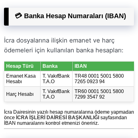
💳 Banka Hesap Numaraları (IBAN)
İcra dosyalarına ilişkin emanet ve harç
ödemeleri için kullanılan banka hesapları:
Hesap Türü
Banka
IBAN
Emanet Kasa
T. VakıfBank
TR48 0001 5001 5800
Hesabı
T.A.O
7265 0923 94
T. VakıfBank
TR60 0001 5001 5800
Harç Hesabı
T.A.O
7299 3547 92
İcra Dairesinin yazılı hesap numaralarına ödeme yapmadan
önce
İCRA İŞLERİ DAİRESİ BAŞKANLIĞI
sayfasından
İBAN numaralarını kontrol etmenizi öneririz.