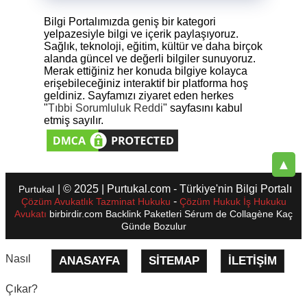
Bilgi Portalımızda geniş bir kategori
yelpazesiyle bilgi ve içerik paylaşıyoruz.
Sağlık, teknoloji, eğitim, kültür ve daha birçok
alanda güncel ve değerli bilgiler sunuyoruz.
Merak ettiğiniz her konuda bilgiye kolayca
erişebileceğiniz interaktif bir platforma hoş
geldiniz. Sayfamızı ziyaret eden herkes
"
Tıbbi Sorumluluk Reddi
" sayfasını kabul
etmiş sayılır.
▲
| © 2025 | Purtukal.com - Türkiye'nin Bilgi Portalı
Purtukal
-
Çözüm Avukatlık Tazminat Hukuku
Çözüm Hukuk İş Hukuku
Avukatı
birbirdir.com
Backlink Paketleri
Sérum de Collagène
Kaç
Günde Bozulur
Nasıl
ANASAYFA
SITEMAP
İLETIŞIM
Çıkar?