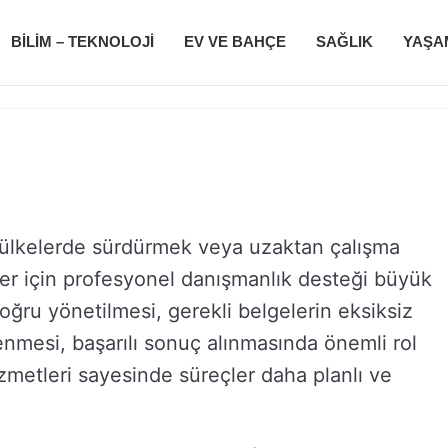
BILIM – TEKNOLOJI
EV VE BAHÇE
SAĞLIK
YAŞA
lı ülkelerde sürdürmek veya uzaktan çalışma
er için profesyonel danışmanlık desteği büyük
ğru yönetilmesi, gerekli belgelerin eksiksiz
enmesi, başarılı sonuç alınmasında önemli rol
metleri sayesinde süreçler daha planlı ve