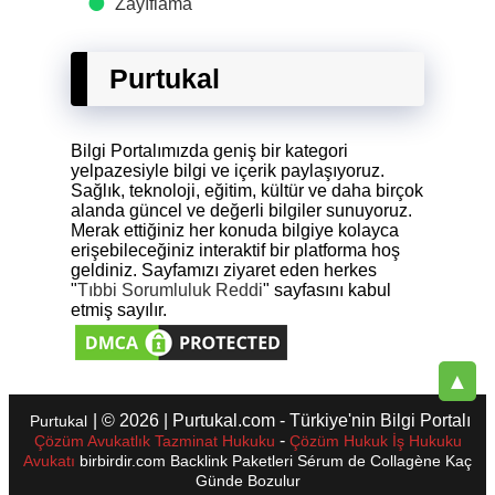
Zayıflama
Purtukal
Bilgi Portalımızda geniş bir kategori
yelpazesiyle bilgi ve içerik paylaşıyoruz.
Sağlık, teknoloji, eğitim, kültür ve daha birçok
alanda güncel ve değerli bilgiler sunuyoruz.
Merak ettiğiniz her konuda bilgiye kolayca
erişebileceğiniz interaktif bir platforma hoş
geldiniz. Sayfamızı ziyaret eden herkes
"
Tıbbi Sorumluluk Reddi
" sayfasını kabul
etmiş sayılır.
▲
| © 2026 | Purtukal.com - Türkiye'nin Bilgi Portalı
Purtukal
-
Çözüm Avukatlık Tazminat Hukuku
Çözüm Hukuk İş Hukuku
Avukatı
birbirdir.com
Backlink Paketleri
Sérum de Collagène
Kaç
Günde Bozulur