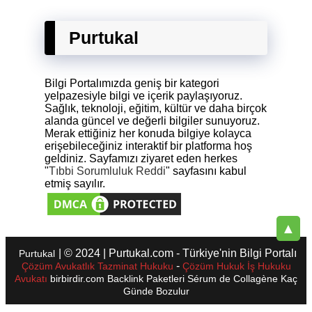
Purtukal
Bilgi Portalımızda geniş bir kategori
yelpazesiyle bilgi ve içerik paylaşıyoruz.
Sağlık, teknoloji, eğitim, kültür ve daha birçok
alanda güncel ve değerli bilgiler sunuyoruz.
Merak ettiğiniz her konuda bilgiye kolayca
erişebileceğiniz interaktif bir platforma hoş
geldiniz. Sayfamızı ziyaret eden herkes
"
Tıbbi Sorumluluk Reddi
" sayfasını kabul
etmiş sayılır.
▲
| © 2024 | Purtukal.com - Türkiye'nin Bilgi Portalı
Purtukal
-
Çözüm Avukatlık Tazminat Hukuku
Çözüm Hukuk İş Hukuku
Avukatı
birbirdir.com
Backlink Paketleri
Sérum de Collagène
Kaç
Günde Bozulur