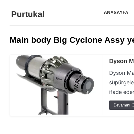
Purtukal
ANASAYFA
Main body Big Cyclone Assy y
Dyson M
Dyson Mai
süpürgele
ifade ede
Devamını O