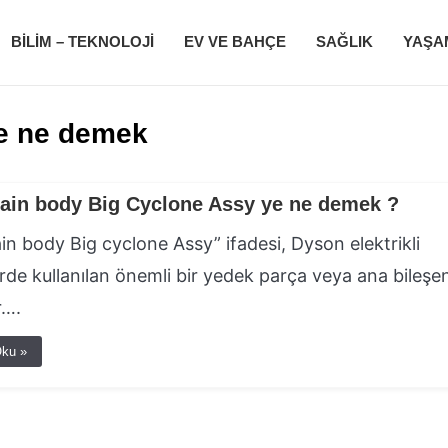
BILIM – TEKNOLOJI
EV VE BAHÇE
SAĞLIK
YAŞA
e ne demek
ain body Big Cyclone Assy ye ne demek ?
n body Big cyclone Assy” ifadesi, Dyson elektrikli
rde kullanılan önemli bir yedek parça veya ana bileşen
r….
ku »